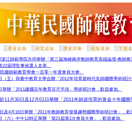
與湛江師範學院共同舉辦「第三屆海峽兩岸教師教育高端論壇-教師教
第22屆理監事候選人名單。
開中華民國師範教育學會一百零一年度會員大會。
月30日（五）與臺中教育大學合辦「2012年培育新時代良師國際學術研
03日舉辦「2011建國百年教育百尺竿頭」學術研討會，歡迎參加。
11月30日及12月01日舉辦「2011年師資培育的黃金十年國
日及4
月16
日舉辦「2011
年教師教育發展趨勢國際學術研討會」，歡
12日（六）中午12時正舉辦「第21屆第1次會員大會」，歡迎參加。